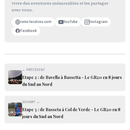
vivre des aventures mémorables et les partager
avec vous.
remi-lecalvez.com
YouTube
Instagram
Facebook
← PRÉCÉDENT
Etape 2 : de Bavella à Bassetta - Le GR20 en 8 jours
du Sud au Nord
SUIVANT →
Etape 3 : de Basseta à Col de Verde - Le GR20 en 8
jours du Sud au Nord