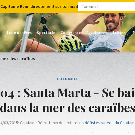
 Capitaine Rémi directement sur ton mail
Liste de rêves
Spectacle
Conférence
Aventures
Livres
F
a mer des caraïbes
COLOMBIE
 04 : Santa Marta - Se ba
dans la mer des caraïbe
04/03/2015
· Capitaine Rémi
· 1 min de lecture
Les défis
Les vidéos du Capitain