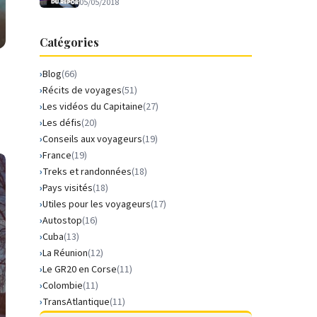
05/05/2018
Catégories
Blog
(66)
Récits de voyages
(51)
Les vidéos du Capitaine
(27)
Les défis
(20)
Conseils aux voyageurs
(19)
France
(19)
Treks et randonnées
(18)
Pays visités
(18)
Utiles pour les voyageurs
(17)
Autostop
(16)
Cuba
(13)
La Réunion
(12)
Le GR20 en Corse
(11)
Colombie
(11)
TransAtlantique
(11)