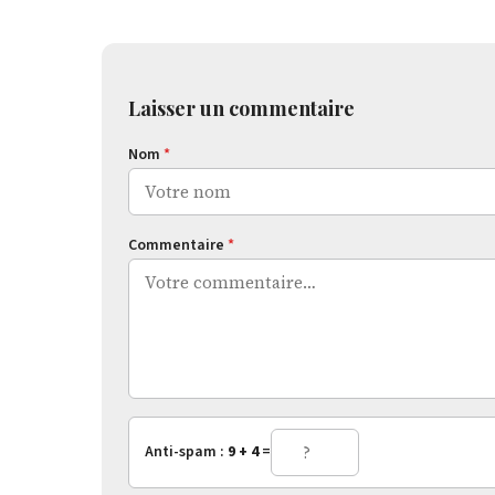
Laisser un commentaire
Nom
*
Commentaire
*
Anti-spam :
9 + 4
=