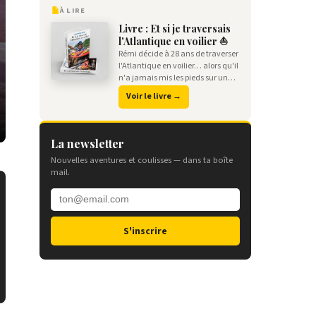
À LIRE
Livre : Et si je traversais
l'Atlantique en voilier ⛵️
Rémi décide à 28 ans de traverser
l'Atlantique en voilier… alors qu'il
n'a jamais mis les pieds sur un
bateau de sa vie. Un récit
Voir le livre →
d'aventure drôle, sincère et
dépaysant, écrit jour après jour
sur les eaux de l'océan.
La newsletter
Nouvelles aventures et coulisses — dans ta boîte
mail.
S'inscrire