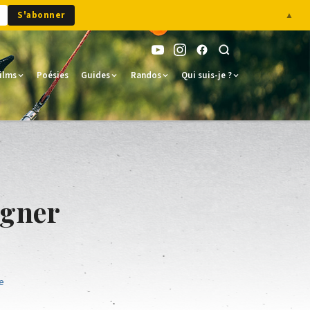
S'abonner
▲
ilms
Poésies
Guides
Randos
Qui suis-je ?
igner
s
e