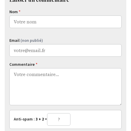
Nom
*
Email
(non publié)
Commentaire
*
Anti-spam :
3 + 2
=