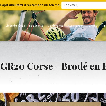
 Capitaine Rémi directement sur ton mail
Liste de rêves
Spectacle
Conférence
Aventures
Livres
F
 GR20 Corse - Brodé en 