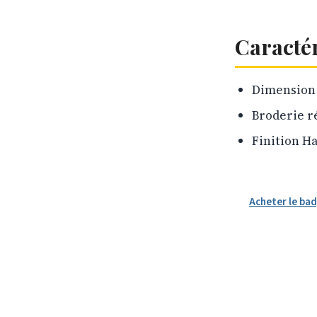
Caracté
Dimension 
Broderie r
Finition H
Acheter le ba