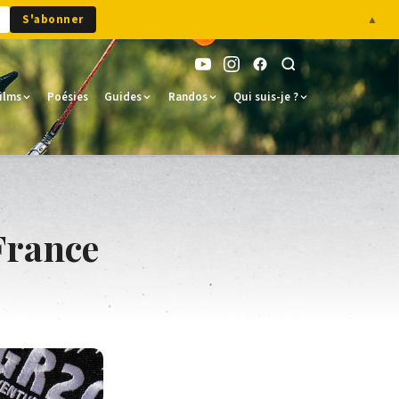
S'abonner
▲
ilms
Poésies
Guides
Randos
Qui suis-je ?
France